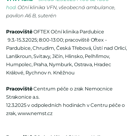
hod.
Oční klinika VFN
, všeobecná ambulance,
pavilon A6 B, suterén
Pracoviště
OFTEX Oční klinika Pardubice
9.3.-15.3.2025; 8:00-13:00; pracoviště Oftex -
Pardubice, Chrudim, Česká Třebová, Ústí nad Orlicí,
Lanškroun, Svitavy, Jičín, Hlinsko, Pelhřimov,
Humpolec, Praha, Nymburk, Ostrava, Hradec
Králové, Rychnov n. Kněžnou
Pracoviště
Centrum péče o zrak Nemocnice
Strakonice a.s.
12.3.2025 v odpoledních hodinách v Centru péče o
zrak, www.nemst.cz