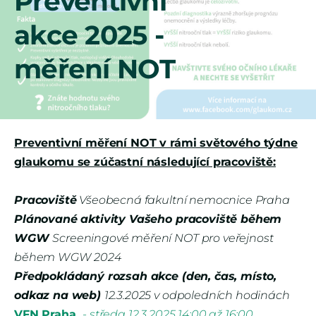
Preventivní
akce 2025 -
měření NOT
Preventivní měření NOT v rámi světového týdne
glaukomu se zúčastní následující pracoviště:
Pracoviště
Všeobecná fakultní nemocnice Praha
Plánované aktivity Vašeho pracoviště během
WGW
Screeningové měření NOT pro veřejnost
během WGW 2024
Předpokládaný rozsah akce (den, čas, místo,
odkaz na web)
12.3.2025 v odpoledních hodinách
VFN Praha
-
středa 12.3.2025 14:00 až 16:00