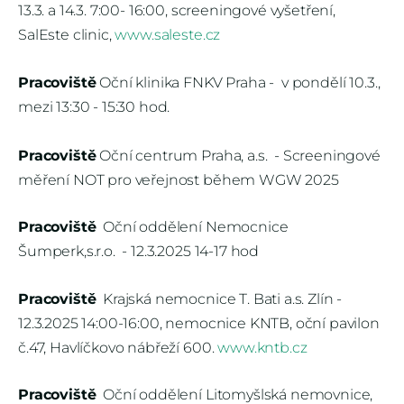
13.3. a 14.3. 7:00- 16:00, screeningové vyšetření,
SalEste clinic,
www.saleste.cz
Pracoviště
Oční klinika FNKV Praha - v pondělí 10.3.,
mezi 13:30 - 15:30 hod.
Pracoviště
Oční centrum Praha, a.s. - Screeningové
měření NOT pro veřejnost během WGW 2025
Pracoviště
Oční oddělení Nemocnice
Šumperk,s.r.o. - 12.3.2025 14-17 hod
Pracoviště
Krajská nemocnice T. Bati a.s. Zlín -
12.3.2025 14:00-16:00, nemocnice KNTB, oční pavilon
č.47, Havlíčkovo nábřeží 600.
www.kntb.cz
Pracoviště
Oční oddělení Litomyšlská nemovnice,