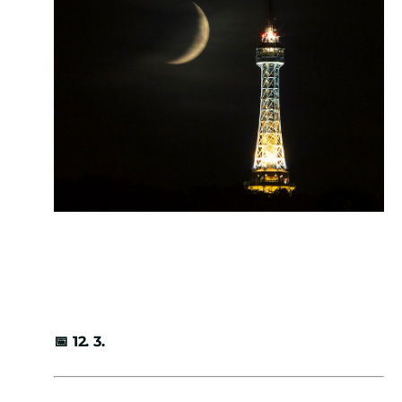
📅
12. 3.