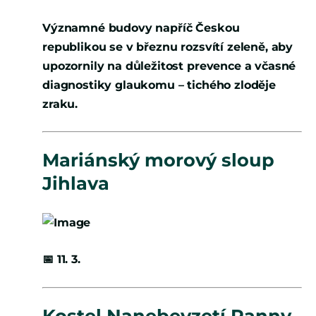
Významné budovy napříč Českou
republikou se v březnu rozsvítí zeleně, aby
upozornily na důležitost prevence a včasné
diagnostiky glaukomu – tichého zloděje
zraku.
Mariánský morový sloup
Jihlava
📅
11. 3.
Kostel Nanebevzetí Panny