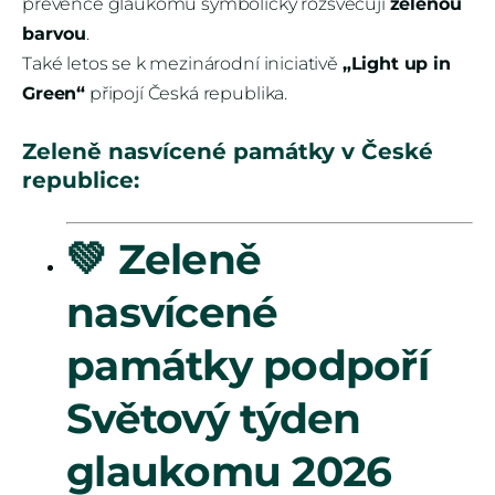
prevence glaukomu symbolicky rozsvěcují
zelenou
barvou
.
Také letos se k mezinárodní iniciativě
„Light up in
Green“
připojí Česká republika.
Zeleně nasvícené památky v České
republice:
💚 Zeleně
nasvícené
památky podpoří
Světový týden
glaukomu 2026