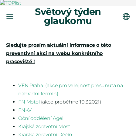
Světový týden
glaukomu
Sledujte prosím aktuální informace o této
preventivní akci na webu konkrétního
pracoviště !
VFN Praha (akce pro veřejnost přesunuta na
náhradní termín)
FN Motol
(akce proběhne 10.3.2021)
FNKV
Oční oddělení Agel
Krajská zdravotní Most
Krajská zdravotní Děčín