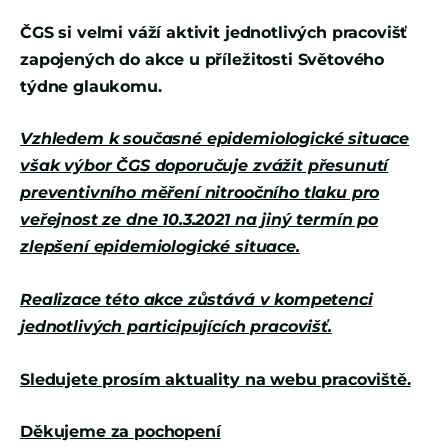
ČGS si velmi váží aktivit jednotlivých pracovišť
zapojených do akce u příležitosti Světového
týdne glaukomu.
Vzhledem k současné epidemiologické situace
však výbor ČGS doporučuje zvážit přesunutí
preventivního měření nitroočního tlaku pro
veřejnost ze dne 10.3.2021 na jiný termín po
zlepšení epidemiologické situace.
Realizace této akce zůstává v kompetenci
jednotlivých participujících pracovišť.
Sledujete prosím aktuality na webu pracoviště.
Děkujeme za pochopení